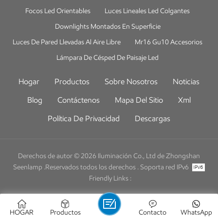
Focos Led Orientables
Luces Lineales Led Colgantes
Downlights Montados En Superficie
Luces De Pared Llevadas Al Aire Libre
Mr16 Gu10 Accesorios
Lámpara De Césped De Paisaje Led
Hogar
Productos
Sobre Nosotros
Noticias
Blog
Contáctenos
Mapa Del Sitio
Xml
Política De Privacidad
Descargas
Derechos de autor © 2026 Iluminación Co., Ltd de Zhongshan
Seenlamp .Reservados todos los derechos .
Soporta red IPv6
Friendly Links :
HOGAR
Productos
Contacto
WhatsApp