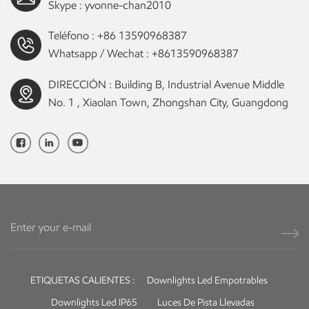
Skype :
yvonne-chan2010
Teléfono :
+86 13590968387
Whatsapp / Wechat :
+8613590968387
DIRECCIÓN : Building B, Industrial Avenue Middle
No. 1 , Xiaolan Town, Zhongshan City, Guangdong
ETIQUETAS CALIENTES :
Downlights Led Empotrables
Downlights Led IP65
Luces De Pista Llevadas