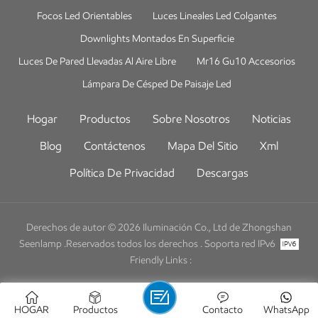
Focos Led Orientables
Luces Lineales Led Colgantes
Downlights Montados En Superficie
Luces De Pared Llevadas Al Aire Libre
Mr16 Gu10 Accesorios
Lámpara De Césped De Paisaje Led
Hogar
Productos
Sobre Nosotros
Noticias
Blog
Contáctenos
Mapa Del Sitio
Xml
Política De Privacidad
Descargas
Derechos de autor © 2026 Iluminación Co., Ltd de Zhongshan
Seenlamp .Reservados todos los derechos .
Soporta red IPv6
Friendly Links :
HOGAR
Productos
Contacto
WhatsApp