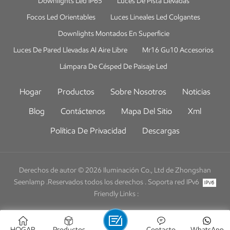
Downlights Led IP65
Luces De Pista Llevadas
Pueden obtener información valiosa sobre las preferencias de los
clientes, las soluciones energéticamente eficientes, las prácticas de
Focos Led Orientables
Luces Lineales Led Colgantes
sostenibilidad y las tecnologías emergentes, ayudándoles a adaptarse
Downlights Montados En Superficie
e innovar en la cambiante industria de la iluminación. En resumen,
Luces De Pared Llevadas Al Aire Libre
Mr16 Gu10 Accesorios
Interlight Moscú sirve como una plataforma importante para que las
empresas de iluminación chinas muestren sus productos, creen
Lámpara De Césped De Paisaje Led
conexiones comerciales, exploren nuevos mercados y se mantengan
informadas sobre las tendencias de la industria. La exposición brinda
Hogar
Productos
Sobre Nosotros
Noticias
una oportunidad invaluable para que las empresas chinas mejoren su
Blog
Contáctenos
Mapa Del Sitio
Xml
presencia en la industria mundial de la iluminación y forjen
asociaciones con partes interesadas internacionales.
Política De Privacidad
Descargas
Derechos de autor © 2026 Iluminación Co., Ltd de Zhongshan
Seenlamp .Reservados todos los derechos .
Soporta red IPv6
Friendly Links :
HOGAR
Productos
Contacto
WhatsApp