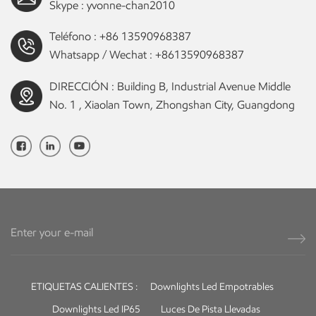
Skype :
yvonne-chan2010
Teléfono :
+86 13590968387
Whatsapp / Wechat :
+8613590968387
DIRECCIÓN : Building B, Industrial Avenue Middle
No. 1 , Xiaolan Town, Zhongshan City, Guangdong
ETIQUETAS CALIENTES :
Downlights Led Empotrables
Downlights Led IP65
Luces De Pista Llevadas