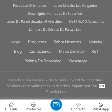
Focos Led Orientables
Luces Lineales Led Colgantes
Downlights Montados En Superficie
Luces De Pared Llevadas Al Aire Libre
Mr16 Gu10 Accesorios
Lámpara De Césped De Paisaje Led
Hogar
Productos
Sobre Nosotros
Noticias
Blog
Contáctenos
Mapa Del Sitio
Xml
Política De Privacidad
Descargas
Derechos de autor © 2026 Iluminación Co., Ltd de Zhongshan
Seenlamp .Reservados todos los derechos .
Soporta red IPv6
Friendly Links :
HOGAR
Productos
Contacto
WhatsApp