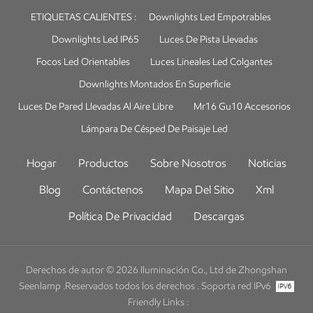
ETIQUETAS CALIENTES :
Downlights Led Empotrables
Downlights Led IP65
Luces De Pista Llevadas
Focos Led Orientables
Luces Lineales Led Colgantes
Downlights Montados En Superficie
Luces De Pared Llevadas Al Aire Libre
Mr16 Gu10 Accesorios
Lámpara De Césped De Paisaje Led
Hogar
Productos
Sobre Nosotros
Noticias
Blog
Contáctenos
Mapa Del Sitio
Xml
Política De Privacidad
Descargas
Derechos de autor © 2026 Iluminación Co., Ltd de Zhongshan
Seenlamp .Reservados todos los derechos .
Soporta red IPv6
Friendly Links :