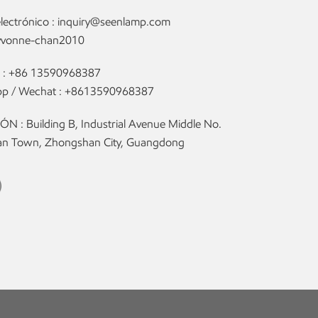
lectrónico :
inquiry@seenlamp.com
yvonne-chan2010
 :
+86 13590968387
p / Wechat :
+8613590968387
N : Building B, Industrial Avenue Middle No.
olan Town, Zhongshan City, Guangdong