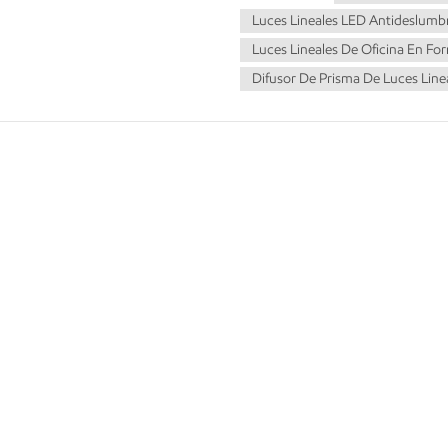
cuidadosamente la óptica, puede
Luces Lineales LED Antideslumb
un efecto de iluminación más uni
Luces Lineales De Oficina En Fo
luminarias incorporan deflectores 
Difusor De Prisma De Luces Line
fuente de luz de la vista direct
están ubicados estratégicamente 
módulo LED, asegurando que la lu
sin causar molestias.3. Materiale
para dispersar y suavizar la luz 
vidrio esmerilado, acrílico u otro
difusión ayudan a reducir la inte
más uniforme y agradable, mini
óptimo de la lámpara: la ubicac
dispositivo juega un papel crucia
fabricantes consideran cuidadosa
luz para lograr el efecto de ilu
directo. Esto asegura que la luz 
al observador.5. Recubrimientos
revestimientos antideslumbrantes 