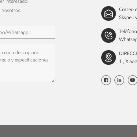
ier interesado
Correo e
 nosotros.
Skype :
Teléfono
Whatsap
DIRECCIÓ
1 , Xia