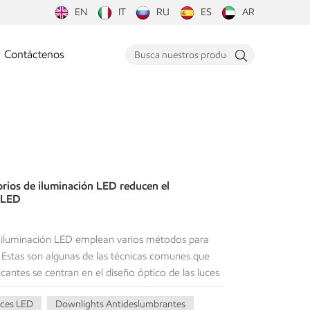
EN
IT
RU
ES
AR
Contáctenos
orios de iluminación LED reducen el
 LED
e iluminación LED emplean varios métodos para
s. Estas son algunas de las técnicas comunes que
ricantes se centran en el diseño óptico de las luces
distribución de la luz. Esto implica el uso de
uces LED
Downlights Antideslumbrantes
a dar forma y difundir la salida de luz. Al diseñar