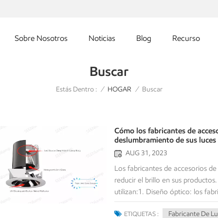
Sobre Nosotros
Noticias
Blog
Recurso
Buscar
Estás Dentro :
Buscar
/
HOGAR
/
Cómo los fabricantes de acces
deslumbramiento de sus luces
AUG 31, 2023
Los fabricantes de accesorios d
reducir el brillo en sus producto
utilizan:1. Diseño óptico: los fab
LED para controlar la dirección y 
Fabricante De L
ETIQUETAS :
reflectores, difusores o lentes par