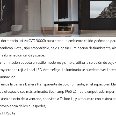
l dormitorio utiliza CCT 3000k para crear un ambiente cálido y cómodo para
eenlamp Hotel, tipo empotrable, bajo Ugr sin iluminación deslumbrante, al
na iluminación cálida y suave.
a iluminación adopta un estilo moderno y simple, utiliza la solución de bajo
royector de rejilla lineal LED Antirreflejo. La luminaria se puede mover libr
luminación.
rea de la bañera Bañera transparente de color brillante, en el espacio en b
ue el espacio sea más animado; Seenlamp IP65 Lámpara empotrada imperme
l área de ocio de la ventana, con vista a Taikoo Li, yuxtapuesta con el área
onveniencia de los huéspedes;
911/Suite