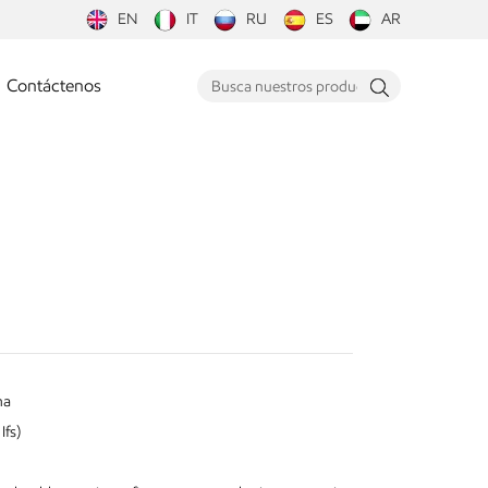
EN
IT
RU
ES
AR
Contáctenos
ma
Ifs)