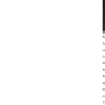
E
S
u
L
P
i
Á
q
E
c
1