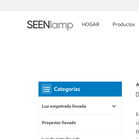
HOGAR
Productos
A
Categorías
Luz empotrada llevada
E
Proyector llevado
U
D