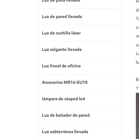
Luz de pista llevada
P
d
Luz de pared llevada
T
c
Luz de cuchilla láser
r
u
Luz colgante llevada
L
l
Luz lineal de oficina
B
Accesorios MR16 GU10
1
lámpara de césped led
Luz de bañador de pared
Luz subterránea llevada