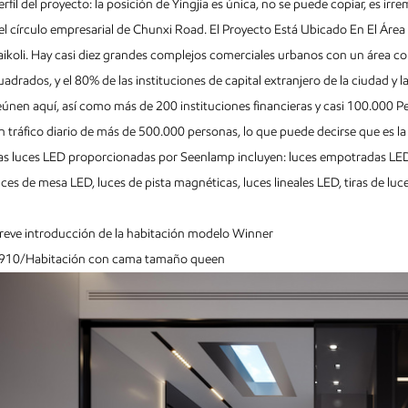
erfil del proyecto: la posición de Yingjia es única, no se puede copiar, es ir
el círculo empresarial de Chunxi Road. El Proyecto Está Ubicado En El Áre
aikoli. Hay casi diez grandes complejos comerciales urbanos con un área co
uadrados, y el 80% de las instituciones de capital extranjero de la ciudad
eúnen aquí, así como más de 200 instituciones financieras y casi 100.000 P
n tráfico diario de más de 500.000 personas, lo que puede decirse que es 
as luces LED proporcionadas por Seenlamp incluyen: luces empotradas LED,
uces de mesa LED, luces de pista magnéticas, luces lineales LED, tiras de luce
reve introducción de la habitación modelo Winner
910/Habitación con cama tamaño queen