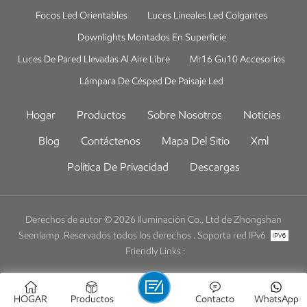
Focos Led Orientables
Luces Lineales Led Colgantes
Downlights Montados En Superficie
Luces De Pared Llevadas Al Aire Libre
Mr16 Gu10 Accesorios
Lámpara De Césped De Paisaje Led
Hogar
Productos
Sobre Nosotros
Noticias
Blog
Contáctenos
Mapa Del Sitio
Xml
Política De Privacidad
Descargas
Derechos de autor © 2026 Iluminación Co., Ltd de Zhongshan
Seenlamp .Reservados todos los derechos .
Soporta red IPv6
Friendly Links :
HOGAR
Productos
Contacto
WhatsApp