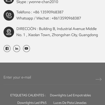
Skype :
yvonne-chan2010
Teléfono :
+86 13590968387
Whatsapp / Wechat :
+8613590968387
DIRECCIÓN : Building B, Industrial Avenue Middle
No. 1 , Xiaolan Town, Zhongshan City, Guangdong
ETIQUETAS CALIENTES :
Downlights Led Empotrables
Downlights Led IP65
Luces De Pista Llevadas