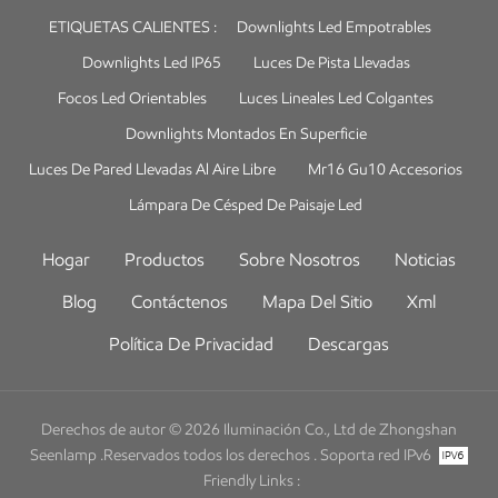
ETIQUETAS CALIENTES :
Downlights Led Empotrables
Downlights Led IP65
Luces De Pista Llevadas
Focos Led Orientables
Luces Lineales Led Colgantes
Downlights Montados En Superficie
Luces De Pared Llevadas Al Aire Libre
Mr16 Gu10 Accesorios
Lámpara De Césped De Paisaje Led
Hogar
Productos
Sobre Nosotros
Noticias
Blog
Contáctenos
Mapa Del Sitio
Xml
Política De Privacidad
Descargas
Derechos de autor © 2026 Iluminación Co., Ltd de Zhongshan
Seenlamp .Reservados todos los derechos .
Soporta red IPv6
Friendly Links :