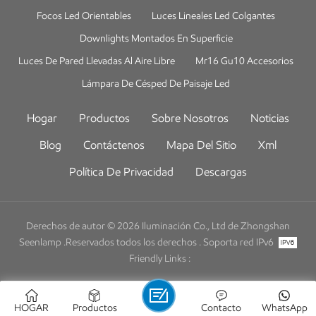
Focos Led Orientables
Luces Lineales Led Colgantes
Downlights Montados En Superficie
Luces De Pared Llevadas Al Aire Libre
Mr16 Gu10 Accesorios
Lámpara De Césped De Paisaje Led
Hogar
Productos
Sobre Nosotros
Noticias
Blog
Contáctenos
Mapa Del Sitio
Xml
Política De Privacidad
Descargas
Derechos de autor © 2026 Iluminación Co., Ltd de Zhongshan
Seenlamp .Reservados todos los derechos .
Soporta red IPv6
Friendly Links :
HOGAR
Productos
Contacto
WhatsApp