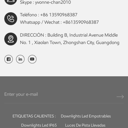
Skype :
yvonne-chan2010
Teléfono :
+86 13590968387
Whatsapp / Wechat :
+8613590968387
DIRECCIÓN : Building B, Industrial Avenue Middle
No. 1 , Xiaolan Town, Zhongshan City, Guangdong
ETIQUETAS CALIENTES :
Downlights Led Empotrables
Downlights Led IP65
Luces De Pista Llevadas