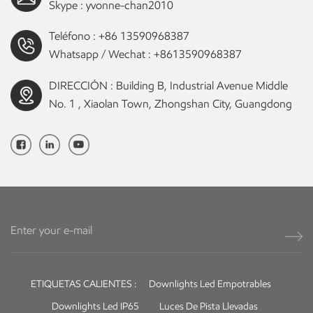
Skype :
yvonne-chan2010
Teléfono :
+86 13590968387
Whatsapp / Wechat :
+8613590968387
DIRECCIÓN : Building B, Industrial Avenue Middle
No. 1 , Xiaolan Town, Zhongshan City, Guangdong
ETIQUETAS CALIENTES :
Downlights Led Empotrables
Downlights Led IP65
Luces De Pista Llevadas