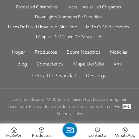
Focos Led Orientables
Luces Lineales Led Colgantes
Downlights Montados En Superficie
Luces De Pared Llevadas Al Aire Libre
Mr16 Gu10 Accesorios
Lámpara De Césped De Paisaje Led
Hogar
Productos
Sobre Nosotros
Noticias
Blog
Contáctenos
Mapa Del Sitio
Xml
Política De Privacidad
Descargas
Derechos de autor © 2026 Iluminación Co., Ltd de Zhongshan
Seenlamp .Reservados todos los derechos .
Soporta red IPv6
Friendly Links :
HOGAR
Productos
Contacto
WhatsApp