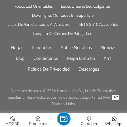
Focos Led Orientables
Luces Lineales Led Colgantes
Downlights Montados En Superficie
Luces De Pared Llevadas Al Aire Libre
Mr16 Gu10 Accesorios
Lámpara De Césped De Paisaje Led
Hogar
Productos
Sobre Nosotros
Noticias
Blog
Contáctenos
Mapa Del Sitio
Xml
Política De Privacidad
Descargas
Derechos de autor © 2026 Iluminación Co., Ltd de Zhongshan
Seenlamp .Reservados todos los derechos .
Soporta red IPv6
Friendly Links :
HOGAR
Productos
Contacto
WhatsApp