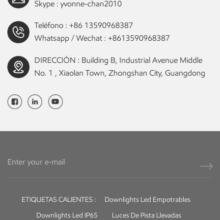
Skype :
yvonne-chan2010
Teléfono :
+86 13590968387
Whatsapp / Wechat :
+8613590968387
DIRECCIÓN : Building B, Industrial Avenue Middle
No. 1 , Xiaolan Town, Zhongshan City, Guangdong
ETIQUETAS CALIENTES :
Downlights Led Empotrables
Downlights Led IP65
Luces De Pista Llevadas