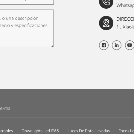
Whatsap
DIRECCIÓ
1 , Xia
trables
Downlights Led IP65
Luces De Pista Llevadas
Focos Le