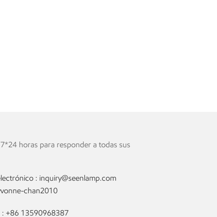
 7*24 horas para responder a todas sus
lectrónico :
inquiry@seenlamp.com
yvonne-chan2010
 :
+86 13590968387