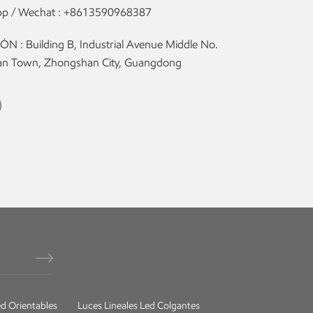
p / Wechat :
+8613590968387
N : Building B, Industrial Avenue Middle No.
olan Town, Zhongshan City, Guangdong
d Orientables
Luces Lineales Led Colgantes