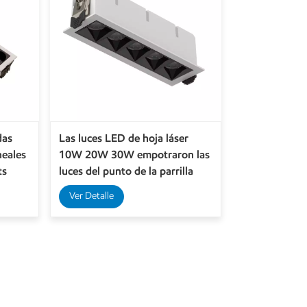
as
Las luces LED de hoja láser
neales
10W 20W 30W empotraron las
ts
luces del punto de la parrilla
IP20 para interiores
Ver Detalle