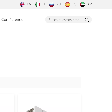
EN
IT
RU
ES
AR
Contáctenos