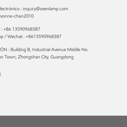
lectrónico :
inquiry@seenlamp.com
yvonne-chan2010
 :
+86 13590968387
p / Wechat :
+8613590968387
N : Building B, Industrial Avenue Middle No.
olan Town, Zhongshan City, Guangdong