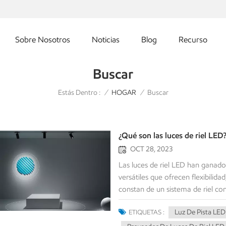
Sobre Nosotros
Noticias
Blog
Recurso
Buscar
Estás Dentro :
Buscar
/
HOGAR
/
¿Qué son las luces de riel LED
OCT 28, 2023
Las luces de riel LED han ganad
versátiles que ofrecen flexibilidad
constan de un sistema de riel co
iluminación dirigida en diversos 
Luz De Pista LED
ETIQUETAS :
concepto de Luces de riel LED, r
aplicaciones adecuadas en las q