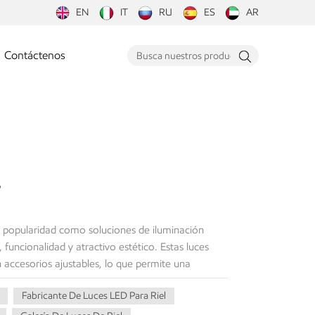
EN
IT
RU
ES
AR
Contáctenos
?
o popularidad como soluciones de iluminación
, funcionalidad y atractivo estético. Estas luces
n accesorios ajustables, lo que permite una
entornos. En este artículo, exploraremos el
Fabricante De Luces LED Para Riel
esalte sus beneficios y proporcione ejemplos de
ue pueden iluminar eficazmente una habitación.