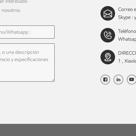
ier interesado
Correo e
 nosotros.
Skype :
Teléfono
Whatsap
DIRECCIÓ
1 , Xia