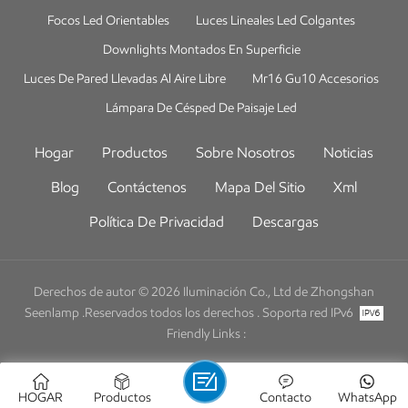
Focos Led Orientables
Luces Lineales Led Colgantes
Downlights Montados En Superficie
Luces De Pared Llevadas Al Aire Libre
Mr16 Gu10 Accesorios
Lámpara De Césped De Paisaje Led
Hogar
Productos
Sobre Nosotros
Noticias
Blog
Contáctenos
Mapa Del Sitio
Xml
Política De Privacidad
Descargas
Derechos de autor © 2026 Iluminación Co., Ltd de Zhongshan
Seenlamp .Reservados todos los derechos .
Soporta red IPv6
Friendly Links :
HOGAR
Productos
Contacto
WhatsApp