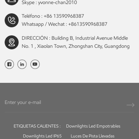
Skype :
yvonne-chan2010
Teléfono :
+86 13590968387
Whatsapp / Wechat :
+8613590968387
DIRECCIÓN : Building B, Industrial Avenue Middle
No. 1 , Xiaolan Town, Zhongshan City, Guangdong
ETIQUETAS CALIENTES :
Downlights Led Empotrables
Downlights Led IP65
Luces De Pista Llevadas