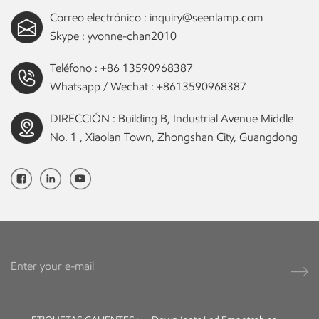
control sobre la dirección y la propagación de la luz. Esta
Correo electrónico :
inquiry@seenlamp.com
característica permite una iluminación precisa, lo que permite a los
usuarios resaltar áreas específicas o crear los efectos de iluminación
Skype :
yvonne-chan2010
deseados. f) Opciones regulables: muchas luces de pared LED
Teléfono :
+86 13590968387
ofrecen capacidades de atenuación, lo que permite a los usuarios
Whatsapp / Wechat :
+8613590968387
ajustar el brillo según sus necesidades y preferencias. Las luces de
pared LED regulables son opciones populares para crear ambiente e
DIRECCIÓN : Building B, Industrial Avenue Middle
iluminación ambiental tanto en entornos residenciales como
No. 1 , Xiaolan Town, Zhongshan City, Guangdong
comerciales, lo que agrega versatilidad al diseño de iluminación
general. 3. Aplicaciones interiores y exteriores:a) Iluminación interior:
las luces de pared LED son excelentes opciones para mejorar
espacios interiores como salas de estar, dormitorios, pasillos y pasillos.
Pueden tener fines tanto funcionales como decorativos,
proporcionando iluminación enfocada en tareas o creando una
iluminación ambiental sutil. b) Iluminación exterior: las luces de pared
LED contribuyen en gran medida a la seguridad y la estética de las
áreas exteriores. Iluminan caminos, entradas y elementos
paisajísticos, mejorando la seguridad general y el atractivo visual del
espacio. Las luces de pared LED impermeables y duraderas garantizan