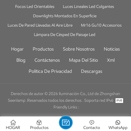
Focos Led Orientables
Luces Lineales Led Colgantes
Downlights Montados En Superficie
Luces De Pared Llevadas Al Aire Libre
Mr16 Gu10 Accesorios
Lámpara De Césped De Paisaje Led
Hogar
Productos
Sobre Nosotros
Noticias
Blog
Contáctenos
Mapa Del Sitio
Xml
Política De Privacidad
Descargas
Derechos de autor © 2026 Iluminación Co., Ltd de Zhongshan
Seenlamp .Reservados todos los derechos .
Soporta red IPv6
Friendly Links :
HOGAR
Productos
Contacto
WhatsApp