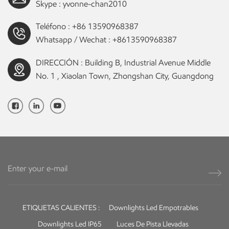
Skype :
yvonne-chan2010
Teléfono :
+86 13590968387
Whatsapp / Wechat :
+8613590968387
DIRECCIÓN : Building B, Industrial Avenue Middle
No. 1 , Xiaolan Town, Zhongshan City, Guangdong
ETIQUETAS CALIENTES :
Downlights Led Empotrables
Downlights Led IP65
Luces De Pista Llevadas