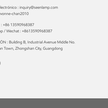
lectrónico :
inquiry@seenlamp.com
yvonne-chan2010
 :
+86 13590968387
p / Wechat :
+8613590968387
N : Building B, Industrial Avenue Middle No.
olan Town, Zhongshan City, Guangdong