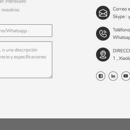
ier interesado
Correo e
 nosotros.
Skype :
Teléfono
Whatsap
DIRECCIÓ
1 , Xia