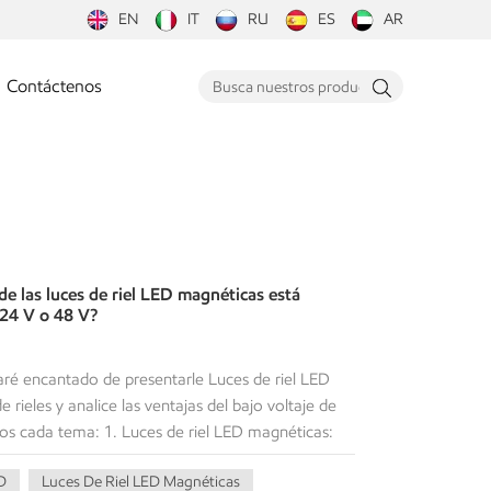
EN
IT
RU
ES
AR
Contáctenos
de las luces de riel LED magnéticas está
 24 V o 48 V?
ré encantado de presentarle Luces de riel LED
 rieles y analice las ventajas del bajo voltaje de
os cada tema: 1. Luces de riel LED magnéticas:
son un tipo de sistema de iluminación que utiliza
D
Luces De Riel LED Magnéticas
n y reposicionamiento. Consisten en cabezales de