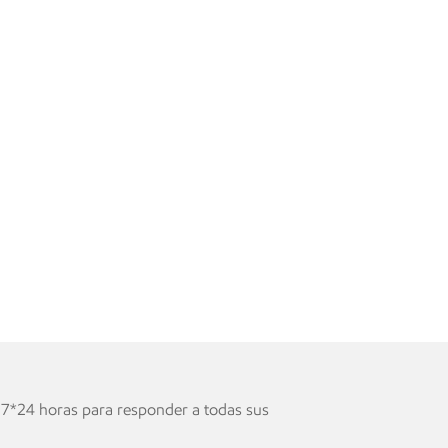
 necesidad de reemplazos frecuentes de bombillas
ento con el tiempo. En resumen, Luces de riel
ación sencilla, un posicionamiento flexible y las
jo voltaje. Su mecanismo de fijación magnético
e ajustes convenientes. La entrada de bajo voltaje
ficiencia energética y cumplimiento de los
s son versátiles, energéticamente eficientes y
lo que las hace adecuadas para una amplia gama de
iales, comerciales y minoristas.
 7*24 horas para responder a todas sus