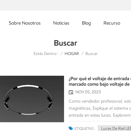
Sobre Nosotros
Noticias
Blog
Recurso
Buscar
Estás Dentro :
Buscar
/
HOGAR
/
¿Por qué el voltaje de entrada 
marcado como bajo voltaje de
NOV 05, 2023
Como vendedor profesional, esta
magnéticas, Explique el sistema de
entrada en estas luces. Explorem
Las luces de riel LED magnéticas 
Luces De Riel LE
ETIQUETAS :
imanes para una fácil instalació