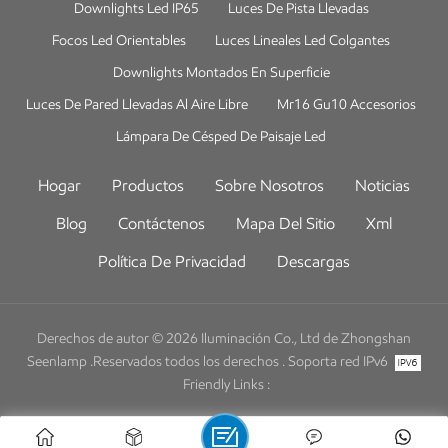
Downlights Led IP65
Luces De Pista Llevadas
Focos Led Orientables
Luces Lineales Led Colgantes
Downlights Montados En Superficie
Luces De Pared Llevadas Al Aire Libre
Mr16 Gu10 Accesorios
Lámpara De Césped De Paisaje Led
Hogar
Productos
Sobre Nosotros
Noticias
Blog
Contáctenos
Mapa Del Sitio
Xml
Política De Privacidad
Descargas
Derechos de autor © 2026 Iluminación Co., Ltd de Zhongshan
Seenlamp .Reservados todos los derechos .
Soporta red IPv6
Friendly Links :