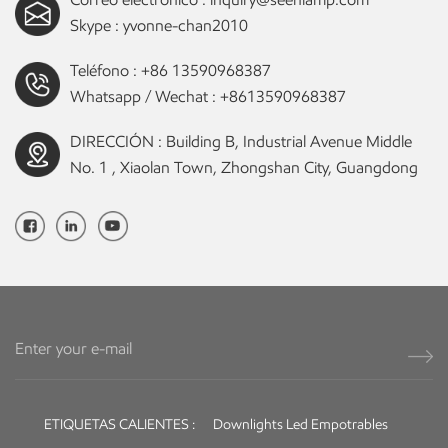
Downlight montado en superficie Con tipo redondo, cuadrado o
Skype :
yvonne-chan2010
rectangular, también focos de seguimiento, etc. Más información
sobre productos Comuníquese con nosotros para obtener el
Teléfono :
+86 13590968387
catálogo de luminarias LED Mr16 Gu10. Se proporcionarán muestras
Whatsapp / Wechat :
+8613590968387
gratuitas, la muestra puede estar lista en 2 a 5 días y el plazo de
entrega de producción en masa será de 15 a 35 días según la
DIRECCIÓN : Building B, Industrial Avenue Middle
cantidad del pedido. Póngase en contacto con nuestro equipo de
No. 1 , Xiaolan Town, Zhongshan City, Guangdong
ventas en Consulta@Seenlamp.Com, O escanee la aplicación de chat
en línea en el lado derecho de la Web.Gracias .
ETIQUETAS CALIENTES :
Downlights Led Empotrables