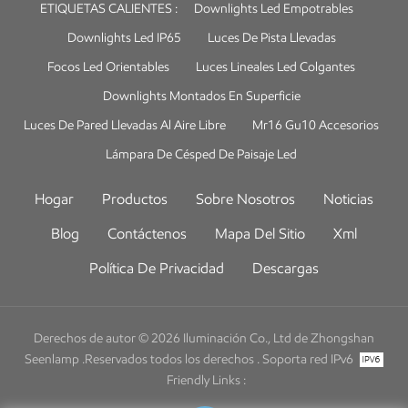
ETIQUETAS CALIENTES :
Downlights Led Empotrables
Downlights Led IP65
Luces De Pista Llevadas
Focos Led Orientables
Luces Lineales Led Colgantes
Downlights Montados En Superficie
Luces De Pared Llevadas Al Aire Libre
Mr16 Gu10 Accesorios
Lámpara De Césped De Paisaje Led
Hogar
Productos
Sobre Nosotros
Noticias
Blog
Contáctenos
Mapa Del Sitio
Xml
Política De Privacidad
Descargas
Derechos de autor © 2026 Iluminación Co., Ltd de Zhongshan
Seenlamp .Reservados todos los derechos .
Soporta red IPv6
Friendly Links :