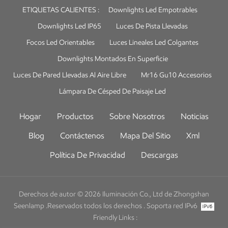
ETIQUETAS CALIENTES :
Downlights Led Empotrables
Downlights Led IP65
Luces De Pista Llevadas
Focos Led Orientables
Luces Lineales Led Colgantes
Downlights Montados En Superficie
Luces De Pared Llevadas Al Aire Libre
Mr16 Gu10 Accesorios
Lámpara De Césped De Paisaje Led
Hogar
Productos
Sobre Nosotros
Noticias
Blog
Contáctenos
Mapa Del Sitio
Xml
Política De Privacidad
Descargas
Derechos de autor © 2026 Iluminación Co., Ltd de Zhongshan
Seenlamp .Reservados todos los derechos .
Soporta red IPv6
Friendly Links :