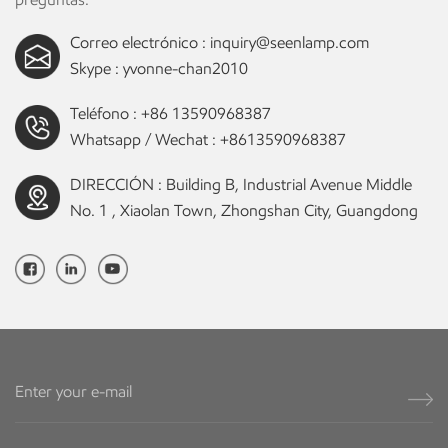
automático de la salida de luz según la luz natural disponible,
Correo electrónico :
inquiry@seenlamp.com
optimizando el uso de energía y creando un ambiente de iluminación
confortable. 5. Control inalámbrico: los avances en las tecnologías de
Skype :
yvonne-chan2010
comunicación inalámbrica han permitido el desarrollo de sistemas de
Teléfono :
+86 13590968387
iluminación LED inteligentes que se pueden controlar de forma
Whatsapp / Wechat :
+8613590968387
inalámbrica a través de aplicaciones móviles o sistemas de control
central. Esto proporciona un control conveniente y permite
DIRECCIÓN : Building B, Industrial Avenue Middle
programación y escenarios de iluminación complejos. Estas
No. 1 , Xiaolan Town, Zhongshan City, Guangdong
tecnologías de control inteligente mejoran la eficiencia energética, la
comodidad y las opciones de personalización, lo que hace Iluminación
lineal LED una opción popular para aplicaciones comerciales
modernas.