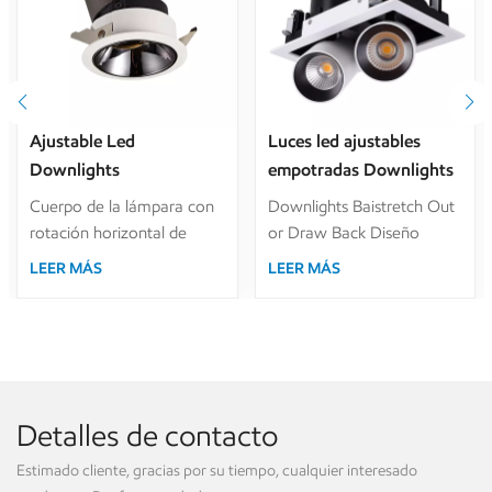
Ajustable Led
Luces led ajustables
Downlights
empotradas Downlights
antideslumbrante 6W
retráctiles de doble
Cuerpo de la lámpara con
Downlights Baistretch Out
12W 20W 30W para
cabezal para iluminación
rotación horizontal de
or Draw Back Diseño
iluminación de hotel
de tiendas de lujo
355°, inclinación de 0° ～
ajustable.Cabezal de
LEER MÁS
LEER MÁS
30°. Reflector Óptico
lámpara con rotación
Secundario En Varios
horizontal de 355°,
Colores. Diseño de marco
inclinación de 0° ～
preincrustado, fácil
90°.Ajuste regular y tipo sin
depuración y
ajuste para opcional.
mantenimiento de
Cabeza simple/doble de
Detalles de contacto
Downlight. Atenuación
tipo redondo y cuadrado,
Triac, 0/1-10 V y control
ambos disponibles.
Estimado cliente, gracias por su tiempo, cualquier interesado