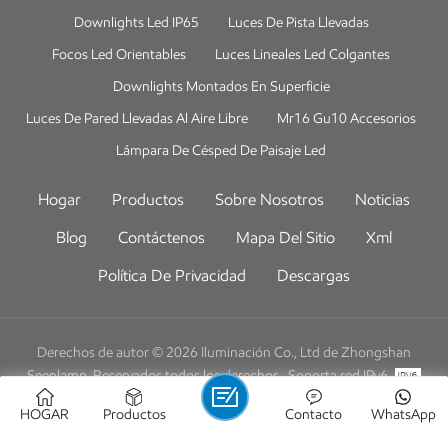
Downlights Led IP65
Luces De Pista Llevadas
Focos Led Orientables
Luces Lineales Led Colgantes
Downlights Montados En Superficie
Luces De Pared Llevadas Al Aire Libre
Mr16 Gu10 Accesorios
Lámpara De Césped De Paisaje Led
Hogar
Productos
Sobre Nosotros
Noticias
Blog
Contáctenos
Mapa Del Sitio
Xml
Política De Privacidad
Descargas
Derechos de autor © 2026 Iluminación Co., Ltd de Zhongshan
Seenlamp .Reservados todos los derechos .
Soporta red IPv6
Friendly Links :
HOGAR
Productos
Contacto
WhatsApp