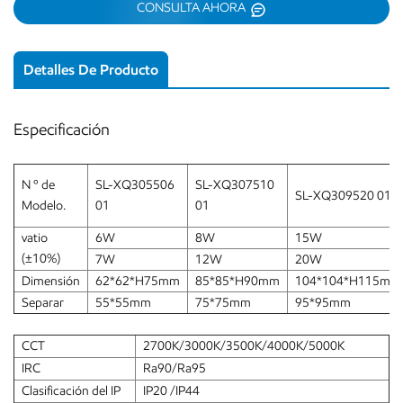
CONSULTA AHORA
Detalles De Producto
Especificación
N º de
SL-XQ305506
SL-XQ307510
SL-XQ309520 01
Modelo.
01
01
vatio
6W
8W
15W
(±10%)
7W
12W
20W
Dimensión
62*62*H75mm
85*85*H90mm
104*104*H115mm
Separar
55*55mm
75*75mm
95*95mm
CCT
2700K/3000K/3500K/4000K/5000K
IRC
Ra90/Ra95
Clasificación del IP
IP20 /IP44