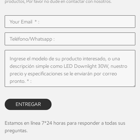
inteligente de atenuación
productos, Por favor no dude en contactar con nosotros.
Dali para opcional.
ENTREGAR
Estamos en línea 7*24 horas para responder a todas sus
preguntas.