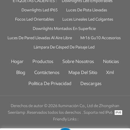
ETIQUETAS CALIENTES :
Downlights Led Empotrables
Downlights Led IP65
Luces De Pista Llevadas
Focos Led Orientables
Luces Lineales Led Colgantes
Downlights Montados En Superficie
Luces De Pared Llevadas Al Aire Libre
Mr16 Gu10 Accesorios
Lámpara De Césped De Paisaje Led
Hogar
Productos
Sobre Nosotros
Noticias
Blog
Contáctenos
Mapa Del Sitio
Xml
Política De Privacidad
Descargas
Derechos de autor © 2026 Iluminación Co., Ltd de Zhongshan
Seenlamp .Reservados todos los derechos .
Soporta red IPv6
Friendly Links :