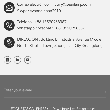
Correo electrónico :
inquiry@seenlamp.com
empotradas ultrafinas en el techo de restaurantes o cafeter&iacute;as
Skype :
yvonne-chan2010
para proporcionar una iluminaci&oacute;n suave y c&aacute;lida para
el &aacute;rea del comedor y crear un ambiente confortable para
Teléfono :
+86 13590968387
cenar. Por ejemplo, si es propietario de una tienda de ropa exclusiva,
Whatsapp / Wechat :
+8613590968387
puede instalar una hilera de luces empotrables ultrafinas en el techo
de la tienda para garantizar que toda la tienda est&eacute; iluminada
DIRECCIÓN : Building B, Industrial Avenue Middle
de manera uniforme y suave. De esta manera, los clientes pueden ver
No. 1 , Xiaolan Town, Zhongshan City, Guangdong
claramente el color y la textura de la ropa, mejorando la experiencia
de compra y creando una atm&oacute;sfera elegante y
c&oacute;moda para la tienda. En definitiva, los downlights ultrafinos
son adecuados para una variedad de escenarios de
iluminaci&oacute;n comercial y dom&eacute;stica debido a su
dise&ntilde;o ultrafino, luz uniforme y suave, eficiencia
energ&eacute;tica y f&aacute;cil instalaci&oacute;n. Seenlamp
Lighting es un fabricante de iluminaci&oacute;n profesional en China.
Ofrecemos una amplia gama de accesorios de iluminaci&oacute;n
LED, como downlights LED, focos LED, luces de riel LED, luces lineales
LED y luces colgantes LED, que se utilizan ampliamente en
ETIQUETAS CALIENTES :
Downlights Led Empotrables