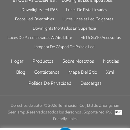
ETIQUETAS CALIENTES :
Downlights Led Empotrables
Downlights Led IP65
Luces De Pista Llevadas
Focos Led Orientables
Luces Lineales Led Colgantes
Downlights Montados En Superficie
Luces De Pared Llevadas Al Aire Libre
Mr16 Gu10 Accesorios
Lámpara De Césped De Paisaje Led
Hogar
Productos
Sobre Nosotros
Noticias
Blog
Contáctenos
Mapa Del Sitio
Xml
Política De Privacidad
Descargas
Derechos de autor © 2026 Iluminación Co., Ltd de Zhongshan
Seenlamp .Reservados todos los derechos .
Soporta red IPv6
Friendly Links :