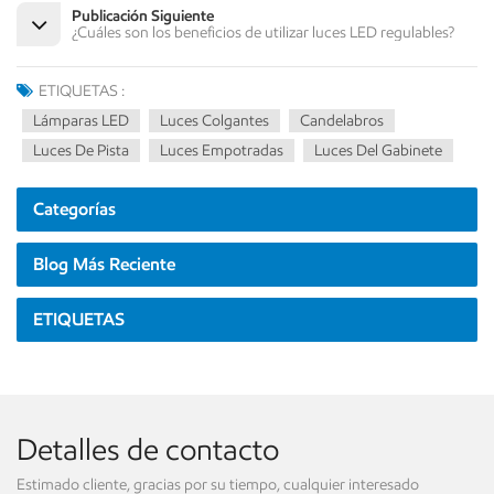
Publicación Siguiente
¿Cuáles son los beneficios de utilizar luces LED regulables?
ETIQUETAS :
Lámparas LED
Luces Colgantes
Candelabros
Luces De Pista
Luces Empotradas
Luces Del Gabinete
Categorías
Blog Más Reciente
ETIQUETAS
Detalles de contacto
Estimado cliente, gracias por su tiempo, cualquier interesado