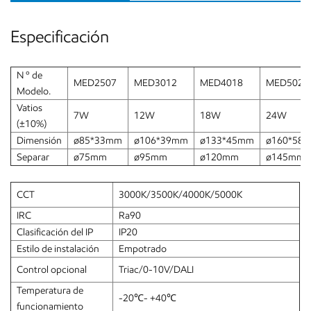
Especificación
N º de
MED2507
MED3012
MED4018
MED5024
Modelo.
Vatios
7W
12W
18W
24W
(±10%)
Dimensión
ø85*33mm
ø106*39mm
ø133*45mm
ø160*58
Separar
ø75mm
ø95mm
ø120mm
ø145mm
CCT
3000K/3500K/4000K/5000K
IRC
Ra90
Clasificación del IP
IP20
Estilo de instalación
Empotrado
Control opcional
Triac/0-10V/DALI
Temperatura de
-20
℃
- +40
℃
funcionamiento