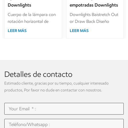
Downlights
empotradas Downlights
antideslumbrante 6W
retráctiles de doble
Cuerpo de la lámpara con
Downlights Baistretch Out
12W 20W 30W para
cabezal para iluminación
rotación horizontal de
or Draw Back Diseño
iluminación de hotel
de tiendas de lujo
355°, inclinación de 0° ～
ajustable.Cabezal de
LEER MÁS
LEER MÁS
30°. Reflector Óptico
lámpara con rotación
Secundario En Varios
horizontal de 355°,
Colores. Diseño de marco
inclinación de 0° ～
preincrustado, fácil
90°.Ajuste regular y tipo sin
depuración y
ajuste para opcional.
mantenimiento de
Cabeza simple/doble de
Detalles de contacto
Downlight. Atenuación
tipo redondo y cuadrado,
Triac, 0/1-10 V y control
ambos disponibles.
Estimado cliente, gracias por su tiempo, cualquier interesado
inteligente de atenuación
productos, Por favor no dude en contactar con nosotros.
Dali para opcional.