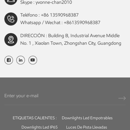
Skype :
yvonne-chan2010
Teléfono :
+86 13590968387
Whatsapp / Wechat :
+8613590968387
DIRECCIÓN : Building B, Industrial Avenue Middle
No. 1 , Xiaolan Town, Zhongshan City, Guangdong
ETIQUETAS CALIENTES :
Downlights Led Empotrables
Downlights Led IP65
Luces De Pista Llevadas