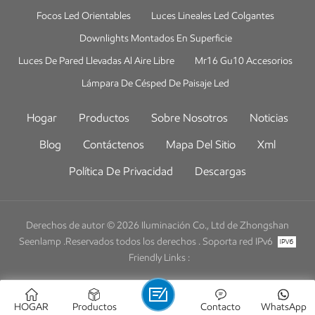
Focos Led Orientables
Luces Lineales Led Colgantes
Downlights Montados En Superficie
Luces De Pared Llevadas Al Aire Libre
Mr16 Gu10 Accesorios
Lámpara De Césped De Paisaje Led
Hogar
Productos
Sobre Nosotros
Noticias
Blog
Contáctenos
Mapa Del Sitio
Xml
Política De Privacidad
Descargas
Derechos de autor © 2026 Iluminación Co., Ltd de Zhongshan
Seenlamp .Reservados todos los derechos .
Soporta red IPv6
Friendly Links :
HOGAR
Productos
Contacto
WhatsApp