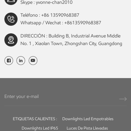
Skype :
yvonne-chan2010
Teléfono :
+86 13590968387
Whatsapp / Wechat :
+8613590968387
DIRECCIÓN : Building B, Industrial Avenue Middle
No. 1 , Xiaolan Town, Zhongshan City, Guangdong
ETIQUETAS CALIENTES :
Downlights Led Empotrables
Downlights Led IP65
Luces De Pista Llevadas