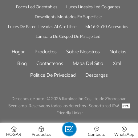
Focos Led Orientables
Luces Lineales Led Colgantes
Downlights Montados En Superficie
Luces De Pared Llevadas Al Aire Libre
Mr16 Gu10 Accesorios
Lámpara De Césped De Paisaje Led
Hogar
Productos
Sobre Nosotros
Noticias
Blog
Contáctenos
Mapa Del Sitio
Xml
Política De Privacidad
Descargas
Derechos de autor © 2026 Iluminación Co., Ltd de Zhongshan
Seenlamp .Reservados todos los derechos .
Soporta red IPv6
Friendly Links :
HOGAR
Productos
Contacto
WhatsApp