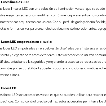
.
Luces lineales LED
:
as luces lineales LED son una solución de iluminación versátil que se puede
stos elegantes accesorios se utilizan comúnmente para acentuar los contorno
aracterísticas arquitectónicas únicas. Con su perfil delgado y diseño flexible
ectas o formas curvas para crear efectos visualmente impresionantes, agre
.
Luces LED empotradas en el suelo:
as luces LED empotradas en el suelo están diseñadas para instalarse a ras de
iscreta y elegante para áreas exteriores. Estos accesorios se utilizan comú
dificios, enfatizando la seguridad y mejorando la estética de los espacios 
onocidas por su durabilidad y pueden soportar condiciones climáticas adve
iversos climas.
.
Focos LED
:
os focos LED son accesorios versátiles que se pueden utilizar para resaltar 
specíficos. Con su control preciso del haz, estos accesorios permiten a los 