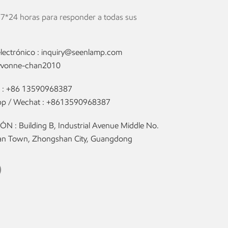
 7*24 horas para responder a todas sus
lectrónico :
inquiry@seenlamp.com
yvonne-chan2010
 :
+86 13590968387
p / Wechat :
+8613590968387
N : Building B, Industrial Avenue Middle No.
olan Town, Zhongshan City, Guangdong