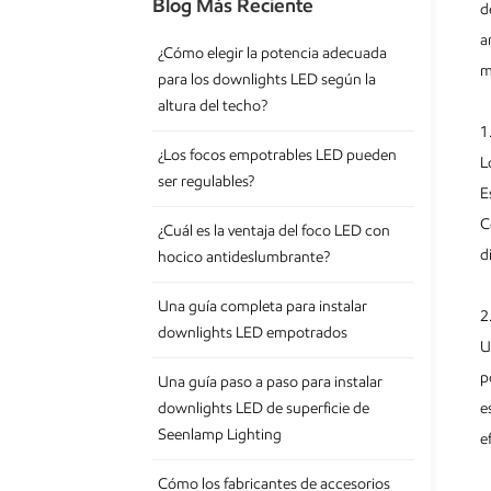
Blog Más Reciente
d
a
¿Cómo elegir la potencia adecuada
m
para los downlights LED según la
altura del techo?
1
¿Los focos empotrables LED pueden
L
ser regulables?
E
C
¿Cuál es la ventaja del foco LED con
d
hocico antideslumbrante?
Una guía completa para instalar
2
downlights LED empotrados
U
p
Una guía paso a paso para instalar
e
downlights LED de superficie de
Seenlamp Lighting
e
Cómo los fabricantes de accesorios