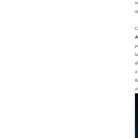
s
Laser Blade Light
q
Led Linear Laser Blade
C
Recessed Led Laser Blade
A
Recessed Led Linear Light
p
Led Linear Laser Blade Lamp
l
d
a
i
v