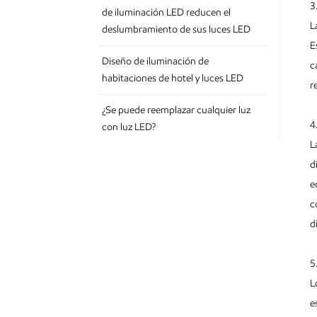
3
de iluminación LED reducen el
L
deslumbramiento de sus luces LED
E
Diseño de iluminación de
c
habitaciones de hotel y luces LED
r
¿Se puede reemplazar cualquier luz
4
con luz LED?
L
d
e
c
ETIQUETAS
d
Downlight Surface Mounted
5
Surface Mounted Downlight Ip65
L
Surface Mounted Downlight Cob
e