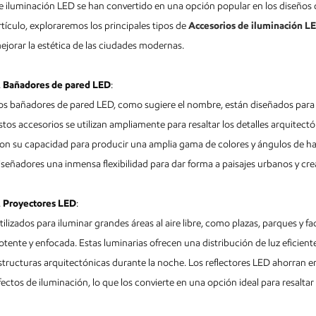
e iluminación LED se han convertido en una opción popular en los diseños 
rtículo, exploraremos los principales tipos de
Accesorios de iluminación L
ejorar la estética de las ciudades modernas.
.
Bañadores de pared LED
:
os bañadores de pared LED, como sugiere el nombre, están diseñados para 
stos accesorios se utilizan ampliamente para resaltar los detalles arquitectó
on su capacidad para producir una amplia gama de colores y ángulos de haz
iseñadores una inmensa flexibilidad para dar forma a paisajes urbanos y crea
.
Proyectores LED
:
tilizados para iluminar grandes áreas al aire libre, como plazas, parques y 
otente y enfocada. Estas luminarias ofrecen una distribución de luz eficiente y
structuras arquitectónicas durante la noche. Los reflectores LED ahorran en
fectos de iluminación, lo que los convierte en una opción ideal para resalt