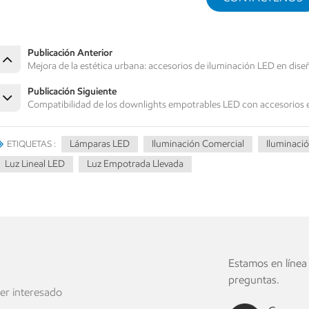
Publicación Anterior
Mejora de la estética urbana: accesorios de iluminación LED en dis
Publicación Siguiente
Compatibilidad de los downlights empotrables LED con accesorios 
Lámparas LED
Iluminación Comercial
Iluminació
ETIQUETAS :
Luz Lineal LED
Luz Empotrada Llevada
o
Estamos en línea
preguntas.
ier interesado