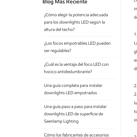
c
Blog Más Reciente
i
¿Cómo elegir la potencia adecuada
d
para los downlights LED según la
altura del techo?
1
L
¿Los focos empotrables LED pueden
ser regulables?
g
a
¿Cuál es la ventaja del foco LED con
d
hocico antideslumbrante?
Una guía completa para instalar
2
downlights LED empotrados
2
l
Una guía paso a paso para instalar
t
downlights LED de superficie de
i
Seenlamp Lighting
Cómo los fabricantes de accesorios