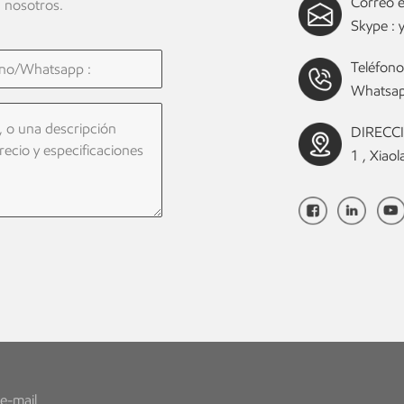
Correo e
 nosotros.
Skype :
Teléfono
Whatsap
DIRECCIÓ
1 , Xia