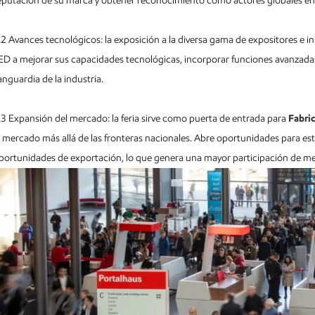
eputación de su marca y obtener reconocimiento como actores globales en l
.2 Avances tecnológicos: la exposición a la diversa gama de expositores e inn
ED a mejorar sus capacidades tecnológicas, incorporar funciones avanzada
anguardia de la industria.
.3 Expansión del mercado: la feria sirve como puerta de entrada para
Fabri
l mercado más allá de las fronteras nacionales. Abre oportunidades para est
portunidades de exportación, lo que genera una mayor participación de mer