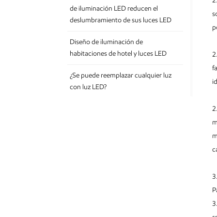
2
de iluminación LED reducen el
s
deslumbramiento de sus luces LED
p
Diseño de iluminación de
habitaciones de hotel y luces LED
2
f
¿Se puede reemplazar cualquier luz
i
con luz LED?
2
m
m
ETIQUETAS
c
Downlight Surface Mounted
3
Surface Mounted Downlight Ip65
P
3
Surface Mounted Downlight Cob