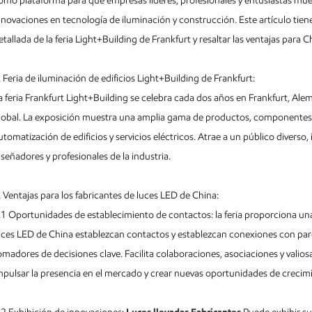
omo plataforma para que empresas líderes, profesionales y entusiastas mue
nnovaciones en tecnología de iluminación y construcción. Este artículo tie
etallada de la feria Light+Building de Frankfurt y resaltar las ventajas para C
. Feria de iluminación de edificios Light+Building de Frankfurt:
a feria Frankfurt Light+Building se celebra cada dos años en Frankfurt, Ale
lobal. La exposición muestra una amplia gama de productos, componentes 
utomatización de edificios y servicios eléctricos. Atrae a un público diverso, 
iseñadores y profesionales de la industria.
. Ventajas para los fabricantes de luces LED de China:
.1 Oportunidades de establecimiento de contactos: la feria proporciona una
uces LED de China establezcan contactos y establezcan conexiones con pare
omadores de decisiones clave. Facilita colaboraciones, asociaciones y valio
mpulsar la presencia en el mercado y crear nuevas oportunidades de crecim