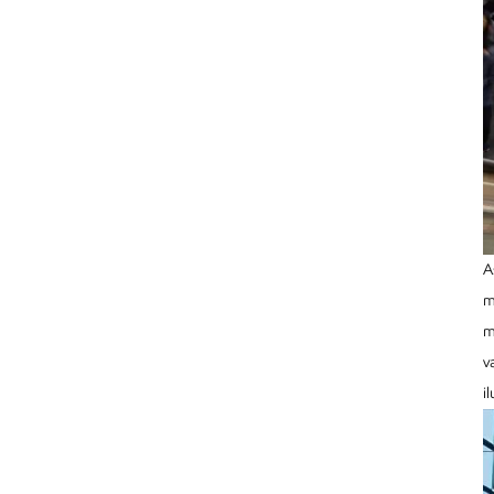
A
m
m
v
i