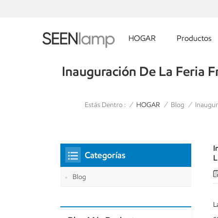
HOGAR
Productos
Inauguración De La Feria F
Estás Dentro :
Inaugur
/
HOGAR
/
Blog
/
I
Categorías
L
Blog
L