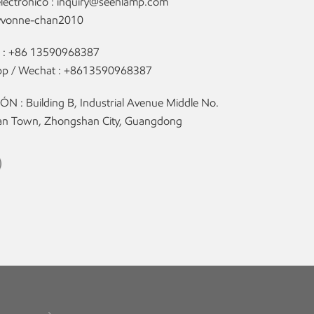
lectrónico :
inquiry@seenlamp.com
yvonne-chan2010
 :
+86 13590968387
p / Wechat :
+8613590968387
N : Building B, Industrial Avenue Middle No.
olan Town, Zhongshan City, Guangdong