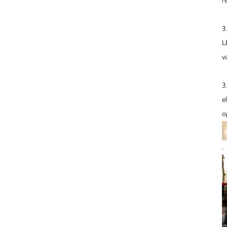
r
Laser Blade Light
Led Linear Laser Blade
3
L
Recessed Led Laser Blade
v
Recessed Led Linear Light
3
Led Linear Laser Blade Lamp
e
o