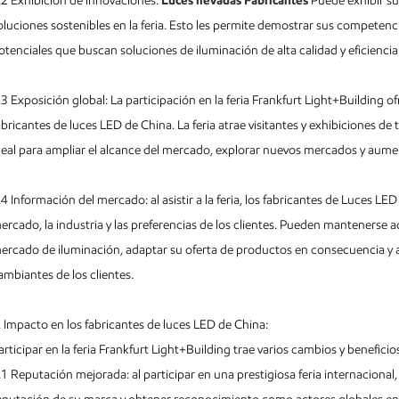
.2 Exhibición de innovaciones:
Luces llevadas Fabricantes
Puede exhibir su
oluciones sostenibles en la feria. Esto les permite demostrar sus competenci
otenciales que buscan soluciones de iluminación de alta calidad y eficiencia
.3 Exposición global: La participación en la feria Frankfurt Light+Building ofr
abricantes de luces LED de China. La feria atrae visitantes y exhibiciones 
deal para ampliar el alcance del mercado, explorar nuevos mercados y aumen
.4 Información del mercado: al asistir a la feria, los fabricantes de Luces LE
ercado, la industria y las preferencias de los clientes. Pueden mantenerse
ercado de iluminación, adaptar su oferta de productos en consecuencia y al
ambiantes de los clientes.
. Impacto en los fabricantes de luces LED de China:
articipar en la feria Frankfurt Light+Building trae varios cambios y benefici
.1 Reputación mejorada: al participar en una prestigiosa feria internacional,