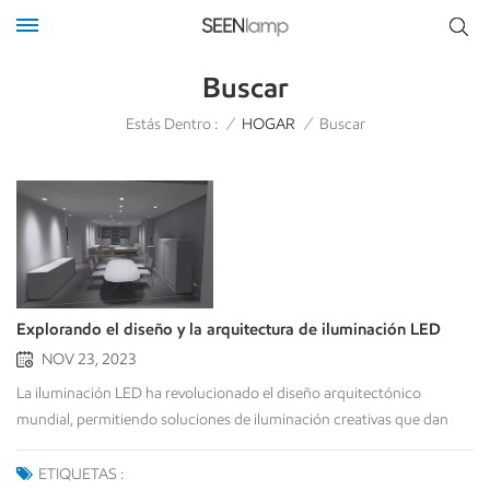
Buscar
Estás Dentro :
/
HOGAR
/
Buscar
Explorando el diseño y la arquitectura de iluminación LED
NOV 23, 2023
La iluminación LED ha revolucionado el diseño arquitectónico
mundial, permitiendo soluciones de iluminación creativas que dan
forma a la estética y la funcionalidad de edificios y espacios. Con sus
numerosas ventajas y flexibilidad, la iluminación LED se ha convertido
ETIQUETAS :