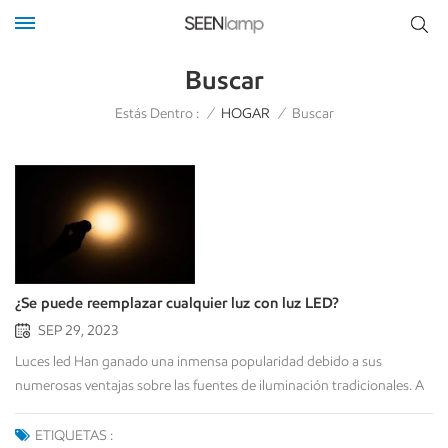
Buscar
Estás Dentro :
/
HOGAR
/
Buscar
¿Se puede reemplazar cualquier luz con luz LED?
SEP 29, 2023
Luces led Han ganado una inmensa popularidad debido a sus
numerosas ventajas sobre las fuentes de iluminación tradicionales. A
medida que más personas consideran el cambio a luces LED, surge
una pregunta común: ¿Pueden las luces LED reemplazar cualquier
ETIQUETAS :