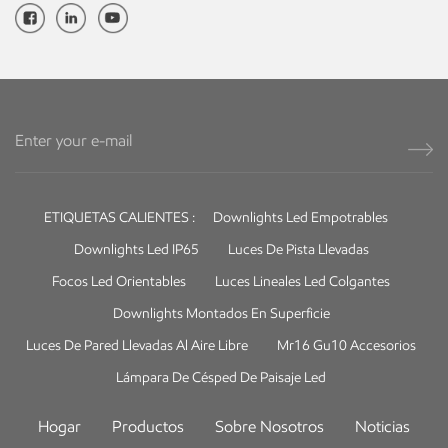
una amplia gama de entornos, incluidos espacios residenciales,
edificios comerciales, establecimientos hoteleros, museos, galerías y
áreas al aire libre. La eficiencia energética, los ángulos de haz
ajustables y el diseño elegante hacen que los focos empotrables LED
sean una opción de iluminación popular para proyectos modernos.
Por lo tanto, ya sea que esté buscando crear una atmósfera
acogedora en casa, mejorar la experiencia del cliente en una tienda
minorista o exhibir obras de arte en una galería, los focos
empotrables LED son una solución de iluminación versátil y práctica.
ETIQUETAS CALIENTES :
Downlights Led Empotrables
Downlights Led IP65
Luces De Pista Llevadas
Focos Led Orientables
Luces Lineales Led Colgantes
Downlights Montados En Superficie
Luces De Pared Llevadas Al Aire Libre
Mr16 Gu10 Accesorios
Lámpara De Césped De Paisaje Led
Hogar
Productos
Sobre Nosotros
Noticias