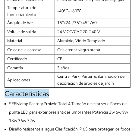
Temperatura de
-40℃-+60℃
funcionamiento
Ángulo de haz
15°/24°/36°/45° /60°
Voltaje de salida
24 V CC/CA 220-240 V
Material
Aluminio, Vidrio Templado
Color de la carcasa
Gris arena/Negro arena
Certificado
CE
Garantía
3 años
Central Park, Parterre, iluminación de
Aplicaciones
decoración de árboles de jardín
Características
SEENlamp Factory Proivde Total 4 Tamaño de esta serie Focos de
punta LED para exteriores antideslumbrantes Potencia 3w 6w 9w
18w 36w 72w.
Diseño resistente al agua Clasificación IP 65 para proteger los focos