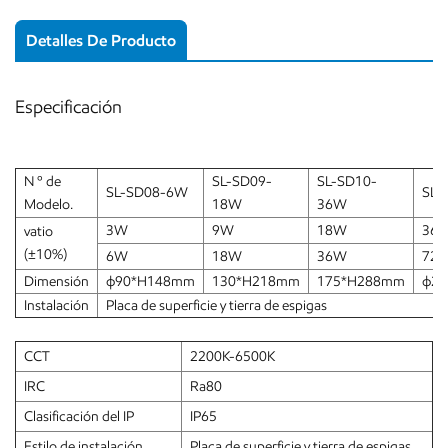
Detalles De Producto
Especificación
N º de
SL-SD09-
SL-SD10-
SL-SD08-6W
SL-
Modelo.
18W
36W
3W
9W
18W
36
vatio
(±10%)
6W
18W
36W
72
Dimensión
ф90*H148mm
130*H218mm
175*H288mm
ф2
Instalación
Placa de superficie y tierra de espigas
CCT
2200K-6500K
IRC
Ra80
Clasificación del IP
IP65
Estilo de instalación
Placa de superficie y tierra de espigas