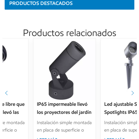
PRODUCTOS DESTACADOS
Productos relacionados
IP65 impermeable llevó
Led ajustable Spike
los proyectores del jardín
Spotlights IP65
con el sombrero y el
Impermeable Paisaje al
Instalación simple montada
Instalación simple montada
panal antideslumbrantes
aire libre Lámpara de
en placa de superficie o
en placa de superficie o
del punto
césped Iluminación de
puesta a tierra. Diseño
puesta a tierra. Diseño