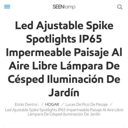
Led Ajustable Spike
Spotlights IP65
Impermeable Paisaje Al
Aire Libre Lámpara De
Césped Iluminación De
Jardín
Estás Dentro :
/
HOGAR
/
Luces De Pico De Paisaje
/
Led Ajustable Spike Spotlights IP65 Impermeable Paisaje Al Aire Libre
Lámpara De Césped Iluminación De Jardín