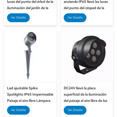
luces del punto del árbol de la
enciende IP65 llevó las luces
iluminación del jardín de la
del punto del césped de la
prenda impermeable IP65 de
lámpara del árbol del jardín
Ver Detalle
Ver Detalle
los proyectores
de los proyectores
Led ajustable Spike
DC24V llevó la placa
Spotlights IP65 Impermeable
superficial de la iluminación
Paisaje al aire libre Lámpara
del paisaje al aire libre de los
de césped Iluminación de
proyectores y la tierra del
Ver Detalle
Ver Detalle
jardín
punto