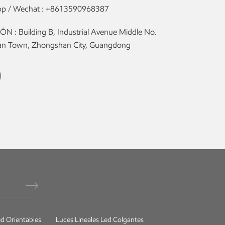
p / Wechat :
+8613590968387
N : Building B, Industrial Avenue Middle No.
olan Town, Zhongshan City, Guangdong
d Orientables
Luces Lineales Led Colgantes