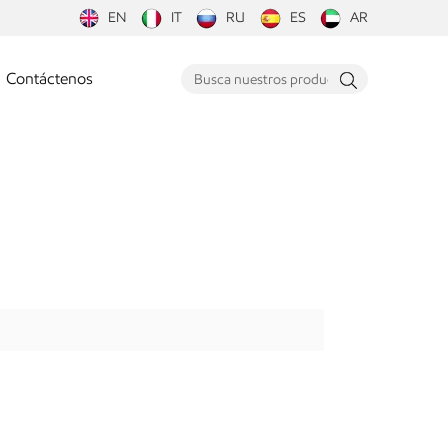
EN
IT
RU
ES
AR
Contáctenos