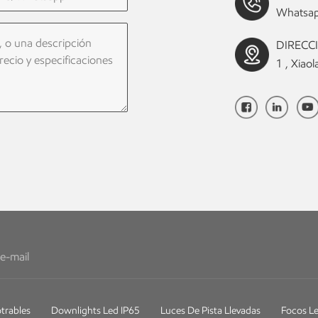
Whatsap
DIRECCIÓ
1 , Xia
trables
Downlights Led IP65
Luces De Pista Llevadas
Focos Le