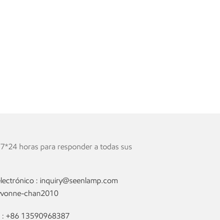
 7*24 horas para responder a todas sus
lectrónico :
inquiry@seenlamp.com
yvonne-chan2010
 :
+86 13590968387