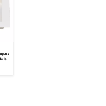
ámpara
e la