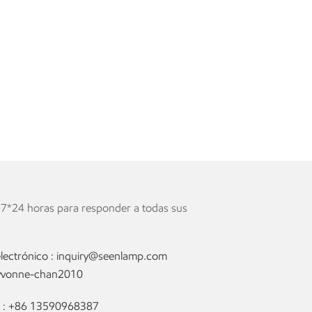
 7*24 horas para responder a todas sus
lectrónico :
inquiry@seenlamp.com
yvonne-chan2010
 :
+86 13590968387