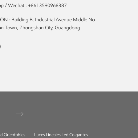
p / Wechat :
+8613590968387
N : Building B, Industrial Avenue Middle No.
olan Town, Zhongshan City, Guangdong
d Orientables
Luces Lineales Led Colgantes