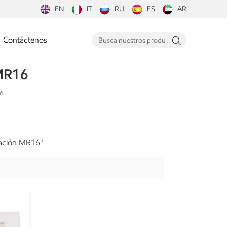
EN
IT
RU
ES
AR
Contáctenos
 MR16
6
nación MR16"