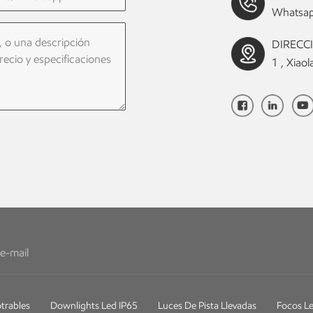
Whatsap
DIRECCIÓ
1 , Xia
trables
Downlights Led IP65
Luces De Pista Llevadas
Focos Le