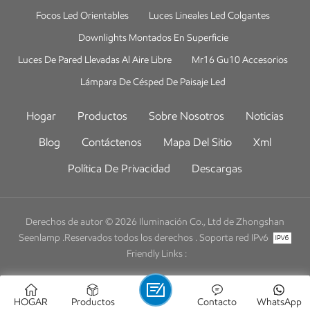
Focos Led Orientables
Luces Lineales Led Colgantes
Downlights Montados En Superficie
Luces De Pared Llevadas Al Aire Libre
Mr16 Gu10 Accesorios
Lámpara De Césped De Paisaje Led
Hogar
Productos
Sobre Nosotros
Noticias
Blog
Contáctenos
Mapa Del Sitio
Xml
Política De Privacidad
Descargas
Derechos de autor © 2026 Iluminación Co., Ltd de Zhongshan
Seenlamp .Reservados todos los derechos .
Soporta red IPv6
Friendly Links :
HOGAR
Productos
Contacto
WhatsApp