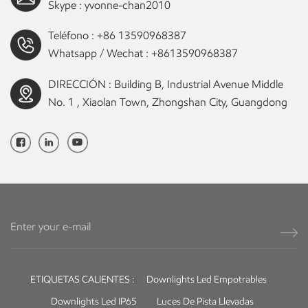
Skype :
yvonne-chan2010
Teléfono :
+86 13590968387
Whatsapp / Wechat :
+8613590968387
DIRECCIÓN : Building B, Industrial Avenue Middle
No. 1 , Xiaolan Town, Zhongshan City, Guangdong
ETIQUETAS CALIENTES :
Downlights Led Empotrables
Downlights Led IP65
Luces De Pista Llevadas