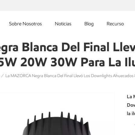
Sobre Nosotros
Noticias
Blog
Recurso
a Blanca Del Final Llev
W 20W 30W Para La Ilum
La MAZORCA Negra Blanca Del Final Llevó Los Downlights Ahuecados
/
La 
Dow
la i