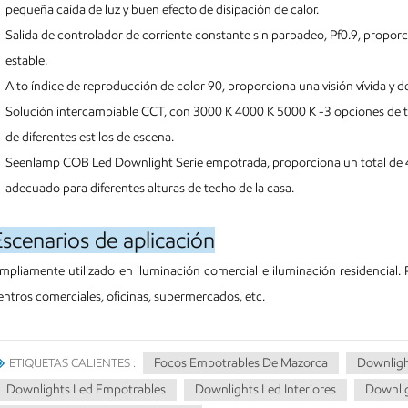
pequeña caída de luz y buen efecto de disipación de calor.
Salida de controlador de corriente constante sin parpadeo, Pf0.9, proporc
estable.
Alto índice de reproducción de color 90, proporciona una visión vívida y d
Solución intercambiable CCT, con 3000 K 4000 K 5000 K -3 opciones de te
de diferentes estilos de escena.
Seenlamp COB Led Downlight Serie empotrada, proporciona un total de 4
adecuado para diferentes alturas de techo de la casa.
Escenarios de aplicación
mpliamente utilizado en iluminación comercial e iluminación residencial.
entros comerciales, oficinas, supermercados, etc.
Focos Empotrables De Mazorca
Downligh
ETIQUETAS CALIENTES :
Downlights Led Empotrables
Downlights Led Interiores
Downlig