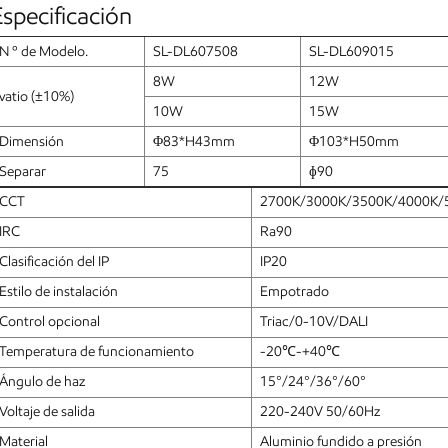
Especificación
N º de Modelo.
SL-DL607508
SL-DL609015
8W
12W
vatio (±10%)
10W
15W
Dimensión
Φ83*H43mm
Φ103*H50mm
Separar
75
ɸ90
CCT
2700K/3000K/3500K/4000K/
IRC
Ra90
Clasificación del IP
IP20
Estilo de instalación
Empotrado
Control opcional
Triac/0-10V/DALI
Temperatura de funcionamiento
-20℃-+40℃
Ángulo de haz
15°/24°/36°/60°
Voltaje de salida
220-240V 50/60Hz
Material
Aluminio fundido a presión