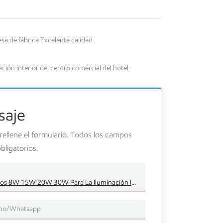
de fábrica Excelente calidad
n interior del centro comercial del hotel
saje
 rellene el formulario. Todos los campos
ligatorios.
La MAZORCA Negra Blanca Del Final Llevó Los Downlights Ahuecados 8W 15W 20W 30W Para La Iluminación Interior