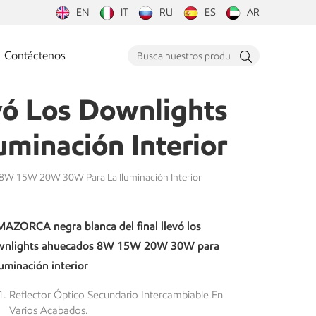
EN
IT
RU
ES
AR
Contáctenos
ó Los Downlights
inación Interior
 8W 15W 20W 30W Para La Iluminación Interior
MAZORCA negra blanca del final llevó los
nlights ahuecados 8W 15W 20W 30W para
luminación interior
Reflector Óptico Secundario Intercambiable En
Varios Acabados.