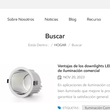
Sobre Nosotros
Noticias
Blog
Recurso
Buscar
Estás Dentro :
Buscar
/
HOGAR
/
Ventajas de los downlights LE
de iluminación comercial
NOV 20, 2023
En aplicaciones de iluminación c
bien iluminado que mejore la prod
garantice la satisfacción genera
opción popular debido a su eficie
Iluminación Com
ETIQUETAS :
los distintos tipos de downlights