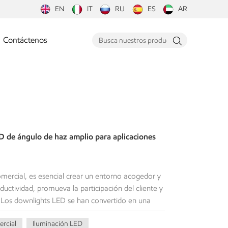
EN
IT
RU
ES
AR
Contáctenos
D de ángulo de haz amplio para aplicaciones
omercial, es esencial crear un entorno acogedor y
uctividad, promueva la participación del cliente y
l. Los downlights LED se han convertido en una
ncia energética, longevidad y versatilidad. Entre
ercial
Iluminación LED
 LED disponibles, aquellos con un ángulo de haz